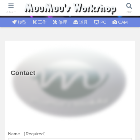
試行錯誤│DIY工作 🛠 DIY修理│温故知新
メニュー
検索
模型
工作
修理
道具
PC
CAM
Contact
Name ［Required］