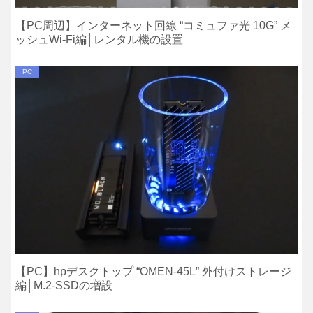
【PC周辺】インターネット回線 “コミュファ光 10G” メ
ッシュWi-Fi編│レンタル機の設置
PC
【PC】hpデスクトップ “OMEN-45L” 外付けストレージ
編│M.2-SSDの増設