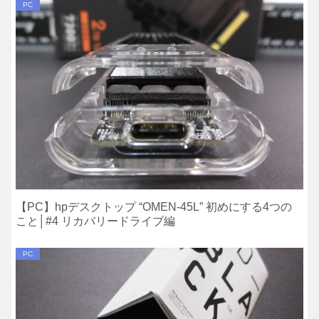
PC
【PC】hpデスクトップ “OMEN-45L” 初めにする4つの
こと│#4 リカバリードライブ編
PC