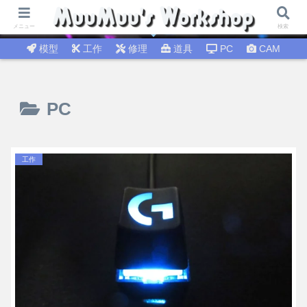
試行錯誤│DIY工作 🛠 DIY修理│温故知新
メニュー
検索
模型
工作
修理
道具
PC
CAM
PC
工作