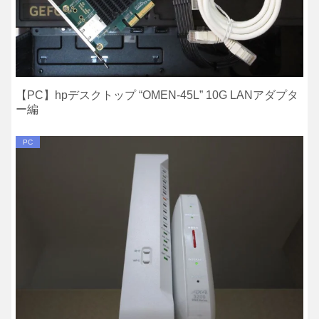
【PC】hpデスクトップ “OMEN-45L” 10G LANアダプタ
ー編
PC