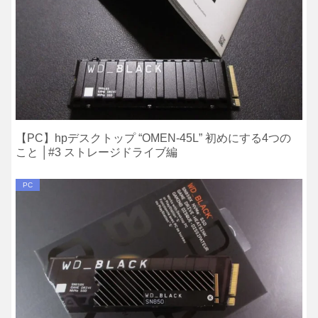
【PC】hpデスクトップ “OMEN-45L” 初めにする4つの
こと │#3 ストレージドライブ編
PC