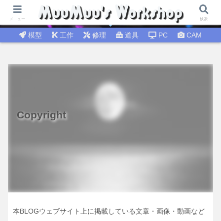
試行錯誤│DIY工作 🛠 DIY修理│温故知新
メニュー
検索
模型
工作
修理
道具
PC
CAM
Copyright
本BLOGウェブサイト上に掲載している文章・画像・動画など