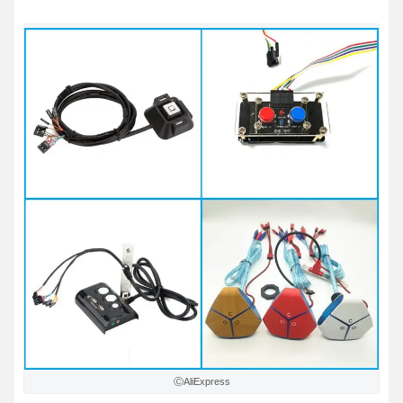
ⒸAliExpress