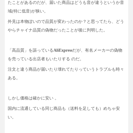
たことがあるのだが、
届いた商品はどうも音が違うというか音
域(特に低音)が狭い。
外見は本物ぽいので品質が変わったのか？と思ってたら、どう
やらチャイナ品質の偽物だったことが後に判明した。
「高品質」を謳っている
AliExpress
だが、
有名メーカーの偽物
を売っている出店者もいたりする のだ。
注文と違う商品が届いたり壊れてたりっていうトラブルも時々
ある。
しかし価格は確かに安い 。
国内に流通している同じ商品も（送料を足しても）めちゃ安
い。