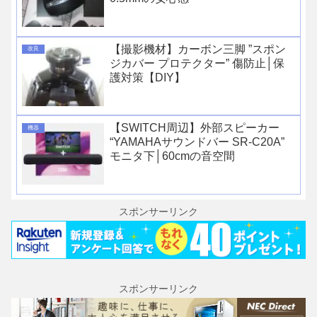
【撮影機材】カーボン三脚 ”スポン
改良
ジカバー プロテクター” 傷防止│保
護対策【DIY】
【SWITCH周辺】外部スピーカー
機器
“YAMAHAサウンドバー SR-C20A”
モニタ下│60cmの音空間
スポンサーリンク
スポンサーリンク