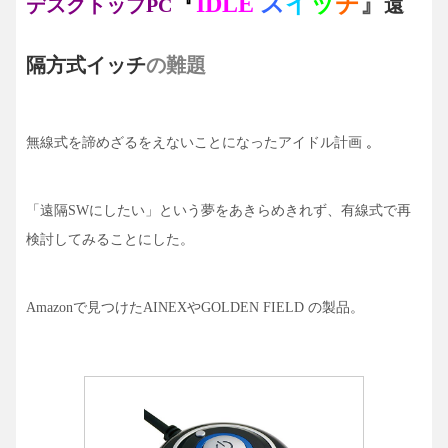
『
IDLE
ス
イ
ッ
チ
』
デスクトップPC
遠
隔方式イッチ
の難題
無線式を諦めざるをえないことになったアイドル計画
。
「遠隔SWにしたい」という夢をあきらめきれず、
有線式で再
検討してみることにした。
Amazonで見つけたAINEXやGOLDEN FIELD の製品。