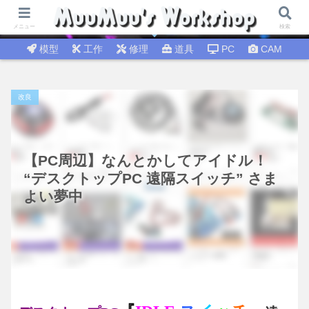
試行錯誤│DIY工作 🛠 DIY修理│温故知新
メニュー
検索
模型
工作
修理
道具
PC
CAM
改良
【PC周辺】なんとかしてアイドル！
“デスクトップPC 遠隔スイッチ” さま
よい夢中