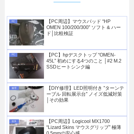
【PC周辺】マウスパッド “HP
PC
OMEN 100/200/300” ソフト & ハー
ド│比較検証
【PC】hpデスクトップ “OMEN-
PC
45L” 初めにする4つのこと │#2 M.2
SSDヒートシンク編
【DIY修理】LED照明付き ”ターンテ
修理
ーブル 回転展示台” ノイズ低減対策
│その効果
【PC周辺】Logicool MX1700
改良
“Lizard Skins マウスグリップ” 極薄
0.5mmの安心感