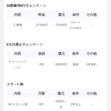
初期費用0円キャンペーン
内容
料金
還元
条件
その他
サポート
工事費
27500円
27500円
–
PLUS加入
6万円還元キャンペーン
内容
負担
還元
条件
その他
キャッシュバ
0円
60000円
新規
2年契約
ック
スタート割
内容
月額
還元
条件
その他
550円／
10Gスタート割
0円
2年以上
–
月