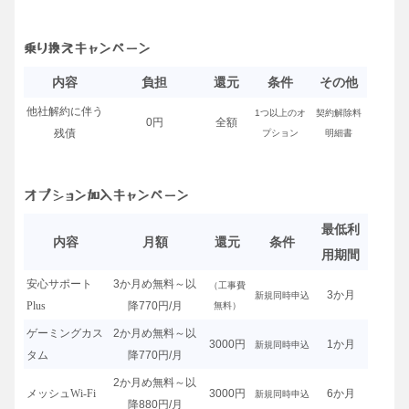
乗り換えキャンペーン
内容
負担
還元
条件
その他
他社解約に伴う
1つ以上のオ
契約解除料
0円
全額
残債
プション
明細書
オプション加入キャンペーン
最低利
内容
月額
還元
条件
用期間
安心サポート
3か月め無料～以
（工事費
3か月
新規同時申込
Plus
降770円/月
無料）
ゲーミングカス
2か月め無料～以
3000円
1か月
新規同時申込
タム
降770円/月
2か月め無料～以
メッシュWi-Fi
3000円
6か月
新規同時申込
降880円/月