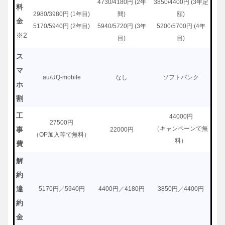
4730/4180円 (2年
3850/4400円 (3年定
料
2980/3980円 (1年目)
間)
額)
金
5170/5940円 (2年目)
5940/5720円 (3年
5200/5700円 (4年
※2
目)
目)
ス
マ
au/UQ-mobile
なし
ソフトバンク
ホ
割
工
44000円
27500円
（キャンペーンで無
事
22000円
（OP加入等で無料）
料）
費
解
約
違
5170円／5940円
4400円／4180円
3850円／4400円
約
金