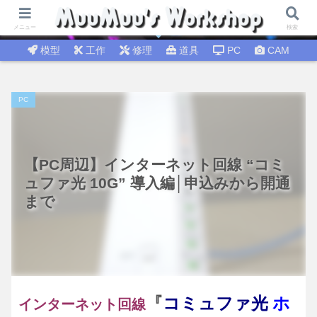
試行錯誤│DIY工作 🛠 DIY修理│温故知新
メニュー
検索
模型
工作
修理
道具
PC
CAM
PC
【PC周辺】インターネット回線 “コミ
ュファ光 10G” 導入編│申込みから開通
まで
『
コミュファ光
ホ
インターネット回線