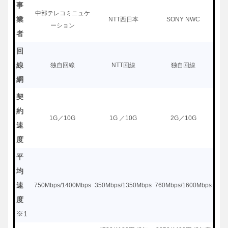
事
中部テレコミニュケ
業
NTT西日本
SONY NWC
ーション
者
回
線
独自回線
NTT回線
独自回線
網
契
約
1G／10G
1G ／10G
2G／10G
速
度
平
均
速
750Mbps/1400Mbps
350Mbps/1350Mbps
760Mbps/1600Mbps
度
※1