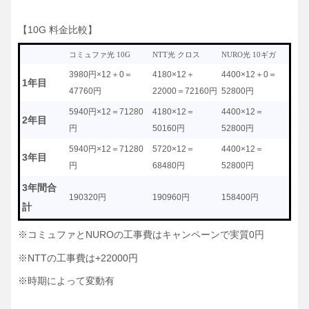
【10G 料金比較】
コミュファ光 10G
NTT光 クロス
NURO光 10ギガ
3980円×12＋0＝
4180×12＋
4400×12＋0＝
1年目
47760円
22000＝72160円
52800円
5940円×12＝71280
4180×12＝
4400×12＝
2年目
円
50160円
52800円
5940円×12＝71280
5720×12＝
4400×12＝
3年目
円
68480円
52800円
3年間合
190320円
190960円
158400円
計
※コミュファとNUROの工事費はキャンペーンで実質0円
※NTTの工事費は+22000円
※時期によって変動有