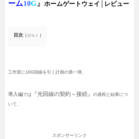
ーム
10
G
』
ホームゲートウェイ
│レビュー
目次
ひらく
工作室に10G回線を引く計画の第一弾。
『光回線の契約～接続』
導入編
では
の過程と結果につ
いて。
スポンサーリンク