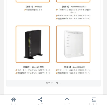
©コミュファ
ちなみに故障した場合は無料で、規格が古いなど新機種に交換
ホーム
シェア
トップ
サイドバー
したい場合等では有料（3300円～）で交換してくれる。