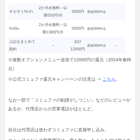
2か月め無料～以
ギガぞうWi-Fi
3000円
新規同時申込
降550円/月
2か月め無料～以
Netflix
3000円
新規同時申込
降1380円/月
上記をまとめて
合計
–
–
新規同時申込
契約
12000円
※複数オプションメニュー追加で12000円の還元（2024年春時
点）
※公式コミュファ還元キャンペーンの注意は ⇒
こちら
。
なお一部で「コミュファの勧誘がしつこい」などのレビューが
あるが、代理店からの営業電話がほとんど。
自分は代理店は使わずコミュファに直接申し込み。