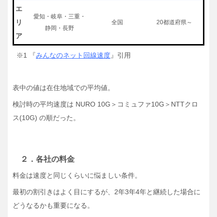
エ
愛知・岐阜・三重・
リ
全国
20都道府県～
静岡・長野
ア
※1 『
みんなのネット回線速度
』引用
表中の値は在住地域での平均値。
検討時の平均速度は NURO 10G＞コミュファ10G＞NTTクロ
ス(10G) の順だった。
２．各社の料金
料金は速度と同じくらいに悩ましい条件。
最初の割引きはよく目にするが、2年3年4年と継続した場合に
どうなるかも重要になる。