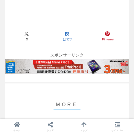
X
はてブ
Pinterest
スポンサーリンク
【模型】LEGOクリエーター “Apollo
模型
ホーム
シェア
トップ
サイドバー