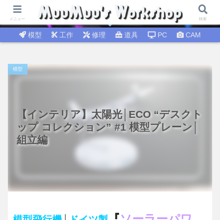
試行錯誤│DIY工作 🛠 DIY修理│温故知新
メニュー
検索
模型
工作
修理
道具
PC
CAM
模型
【インテリア】太陽光│ECO “デスクト
ップ コレクション” #1 模型プレーン│
組立編
『
ソーラーパワ
模型飛行機
│
ドイツ製