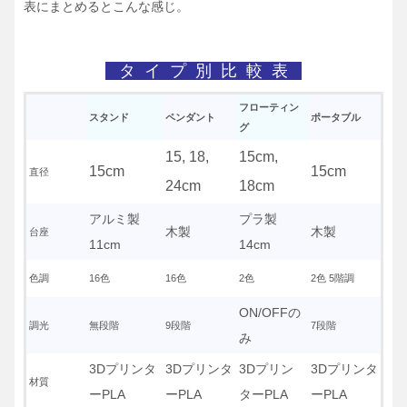
表にまとめるとこんな感じ。
タ イ プ 別 比 較 表
フローティン
スタンド
ペンダント
ポータブル
グ
15, 18,
15cm,
15cm
15cm
直径
24cm
18cm
アルミ製
プラ製
木製
木製
台座
11cm
14cm
色調
16色
16色
2色
2色 5階調
ON/OFFの
調光
無段階
9段階
7段階
み
3Dプリンタ
3Dプリンタ
3Dプリン
3Dプリンタ
材質
ーPLA
ーPLA
ターPLA
ーPLA