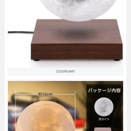
ⒸGDREAMT