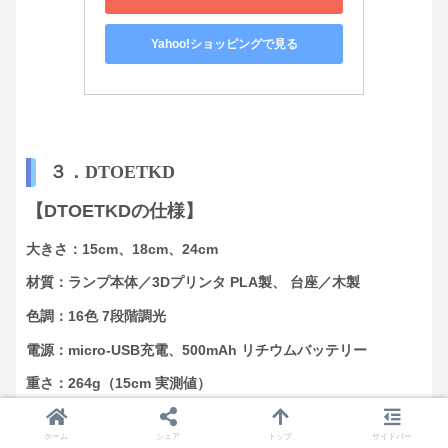
Yahoo!ショッピングで見る
３．DTOETKD
【DTOETKDの仕様】
大きさ：15cm、18cm、24cm
材質：ランプ本体／3Dプリンタ PLA製、 台座／木製
色調：16色 7段階調光
電源：micro-USB充電、500mAh リチウムバッテリー
重さ：264g（15cm 実測値）
制御：リモコン付き、本体タッチセンサー
ホーム
シェア
トップ
サイドバー