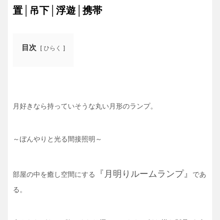
置│吊下│浮遊│携帯
目次
ひらく
月好きなら持っていそうな丸い月形のランプ。
～ぼんやりと光る間接照明～
『月明りルームランプ』
部屋の中を癒し空間にする
であ
る。