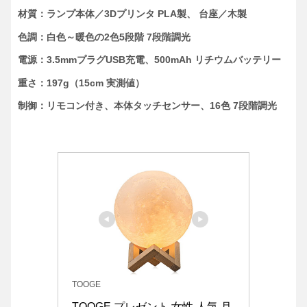
材質：ランプ本体／3Dプリンタ PLA製、 台座／木製
色調：白色～暖色の2色5段階 7段階調光
電源：3.5mmプラグUSB充電、500mAh リチウムバッテリー
重さ：197g（15cm 実測値）
制御：リモコン付き、本体タッチセンサー、16色 7段階調光
TOOGE
TOOGE プレゼント 女性 人気 月