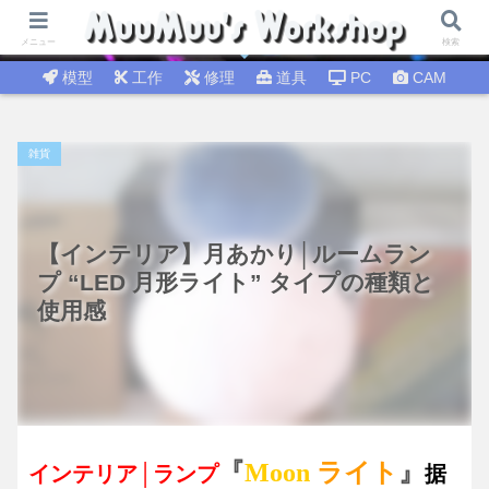
試行錯誤│DIY工作 🛠 DIY修理│温故知新
メニュー
検索
模型
工作
修理
道具
PC
CAM
雑貨
【インテリア】月あかり│ルームラン
プ “LED 月形ライト” タイプの種類と
使用感
『
Moon
ライト
』
インテリア│ランプ
据