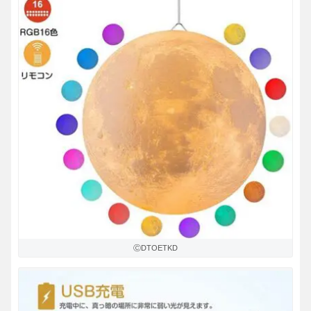
ⒸDTOETKD