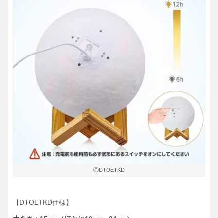
ⒸDTOETKD
【DTOETKD仕様】