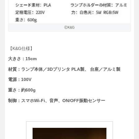
ⒸK&G
【K&G仕様】
大きさ：15cm
材質：ランプ本体／3Dプリンタ PLA製、 台座／アルミ製
電源：100V
重さ：約600g
制御：スマホWi-Fi、音声、ON/OFF振動センサー