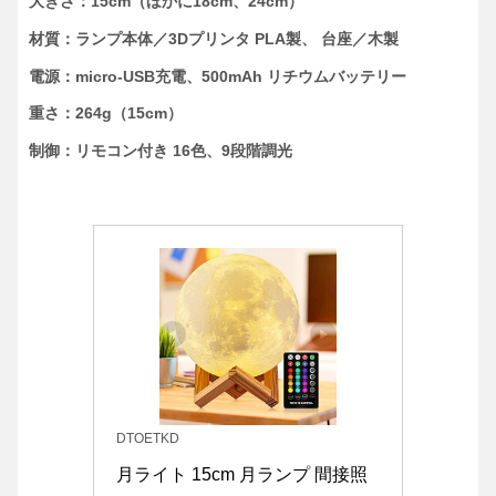
大きさ：15cm（ほかに18cm、24cm）
材質：ランプ本体／3Dプリンタ PLA製、 台座／木製
電源：micro-USB充電、500mAh リチウムバッテリー
重さ：264g（15cm）
制御：リモコン付き 16色、9段階調光
DTOETKD
月ライト 15cm 月ランプ 間接照