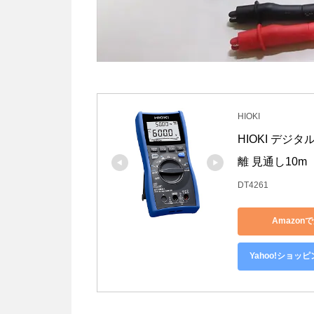
HIOKI
HIOKI デジタ
離 見通し10m
DT4261
Amazon
Yahoo!ショッ