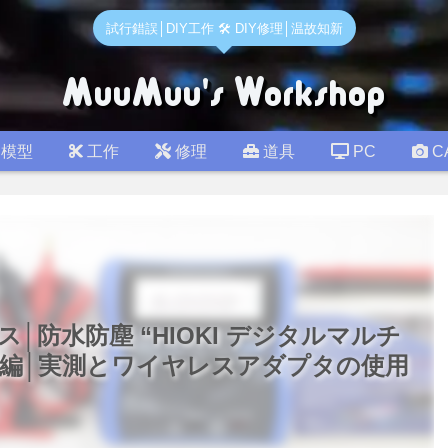
試行錯誤│DIY工作 🛠 DIY修理│温故知新
模型
工作
修理
道具
PC
C
レス│防水防塵 “HIOKI デジタルマルチ
2 計測編│実測とワイヤレスアダプタの使用