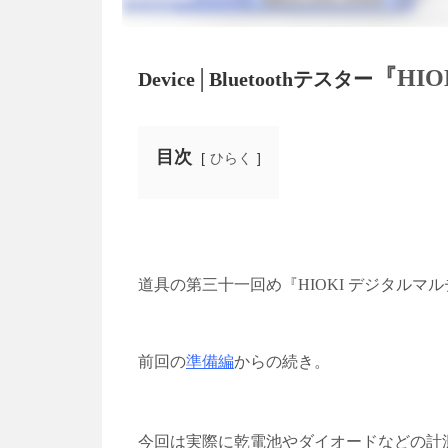
『HIO
Device│Bluetoothテスター
目次
ひらく
道具の第三十一回め『
HIOKI
デジタルマル
前回の
準備編
からの続き。
今回は実際に
乾電池やダイオードなどの計