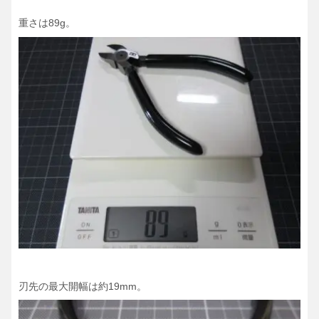
重さは89g。
刃先の最大開幅は約19mm。