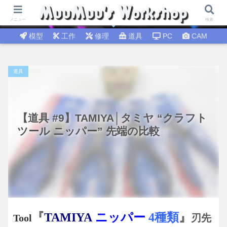
試行錯誤│DIY工作 🛠 DIY修理│温故知新
メニュー
検索
模型
工作
修理
道具
PC
CAM
道具
【道具 #9】TAMIYA│タミヤ “クラフト
ツール ニッパー” 先端の比較
『
TAMIYA
ニッパー
4種類
』
Tool
刃先