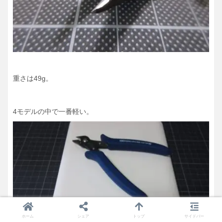
重さは49g。
4モデルの中で一番軽い。
ホーム
シェア
トップ
サイドバー