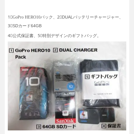
1⃣
パック、2⃣DUALバッテリーチャージャー、
GoPro HERO10
3⃣SDカード64GB
4⃣公式保証書、5⃣特別デザインのギフトバッグ。