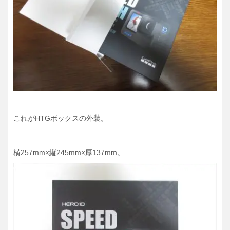
これがHTGボックスの外装。
横257mm×縦245mm×厚137mm。