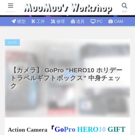
試行錯誤│DIY工作 🛠 DIY修理│温故知新
メニュー
検索
模型
工作
修理
道具
PC
CAM
カメラ
【カメラ】 GoPro “HERO10 ホリデー
トラベルギフトボックス” 中身チェッ
ク
『
Go
Pro
HERO
10
GIFT
Action Camera