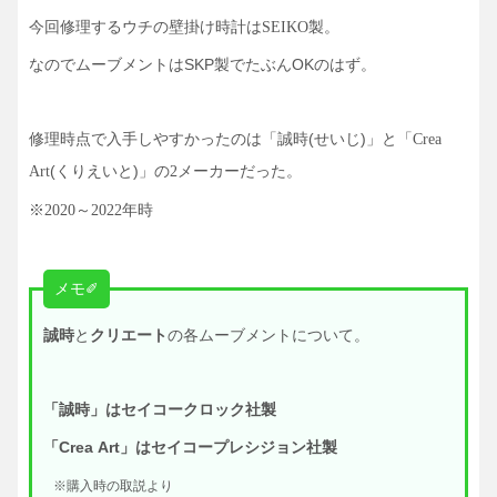
今回修理するウチの壁掛け時計は
SEIKO製。
なのでムーブメントはSKP製でたぶんOKのはず。
修理時点で入手しやすかったのは「
(せいじ)」と「
誠時
Crea
(くりえいと)」
Art
の2メーカーだった。
※2020～2022年時
✐
メモ
誠時
と
クリエート
の各ムーブメントについて。
「誠時」はセイコークロック社製
「Crea Art」はセイコープレシジョン社製
※購入時の取説より