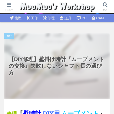
試行錯誤│DIY工作 🛠 DIY修理│温故知新
メニュー
検索
模型
工作
修理
道具
PC
CAM
修理
【DIY修理】壁掛け時計『ムーブメント
の交換』失敗しないシャフト長の選び
方
『
壁
時計
DIY用
ムーブメント
』
修理