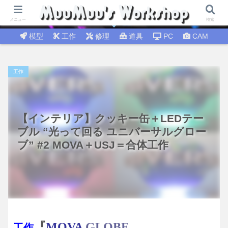
試行錯誤│DIY工作 🛠 DIY修理│温故知新
メニュー
検索
模型
工作
修理
道具
PC
CAM
工作
【インテリア】クッキー缶＋LEDテー
ブル “光って回る ユニバーサルグロー
ブ” #2 MOVA＋USJ＝合体工作
『
MOVA
GLOBE
工作