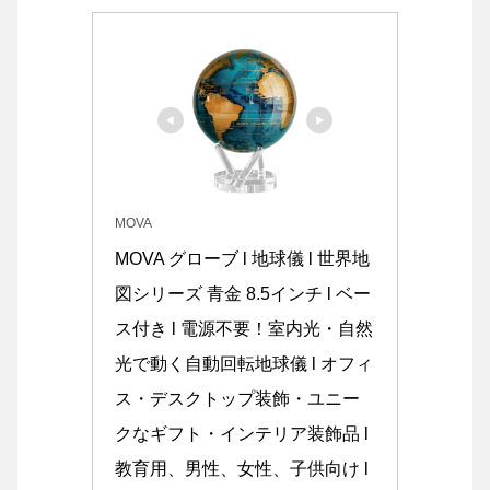
MOVA
MOVA グローブ l 地球儀 l 世界地
図シリーズ 青金 8.5インチ l ベー
ス付き l 電源不要！室内光・自然
光で動く自動回転地球儀 l オフィ
ス・デスクトップ装飾・ユニー
クなギフト・インテリア装飾品 l 
教育用、男性、女性、子供向け l 