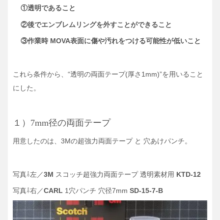
①透明であること
②後でエンブレムリングを外すことができること
③作業時 MOVA表面に傷や汚れをつける可能性が低いこと
これら条件から、“透明の両面テープ(厚さ1mm)”を用いること
にした。
１）7mm径の両面テープ
用意したのは、3Mの超強力両面テープ と 穴あけパンチ。
写真⇩左／
3M
スコッチ超強力両面テープ 透明素材用
KTD-12
写真⇩右／
CARL
1穴パンチ 穴径7mm
SD-15-7-B