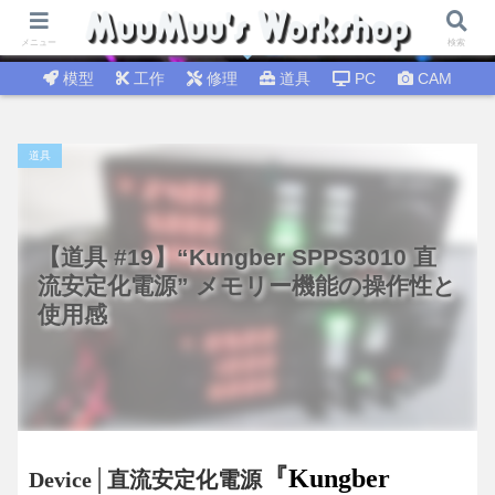
試行錯誤│DIY工作 🛠 DIY修理│温故知新
メニュー
検索
模型
工作
修理
道具
PC
CAM
道具
【道具 #19】“Kungber SPPS3010 直
流安定化電源” メモリー機能の操作性と
使用感
『
Kungber
Device│
直流安定化電源