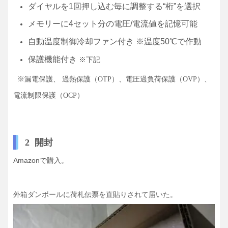
ダイヤルを1回押し込む毎に調整する“桁”を選択
メモリーに4セット分の電圧/電流値を記憶可能
自動温度制御冷却ファン付き ※温度50℃で作動
保護機能付き
※下記
※
漏電保護、 過熱保護（OTP）、電圧過負荷保護（OVP）、
電流制限保護（OCP）
2 開封
Amazonで購入。
外箱ダンボールに荷札伝票を直貼りされて届いた。