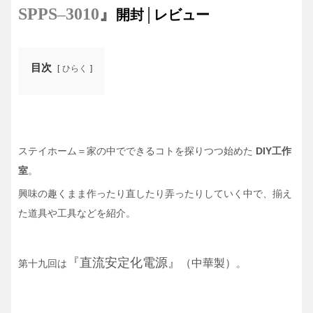
SPPS
–
3010
』
開封│レビュー
目次
ひらく
ステイホーム＝家の中でできるコトを探りつつ始めた
DIY工作
室
。
興味の趣くまま作ったり直したり弄ったりしていく中で、揃え
た道具や工具などを紹介。
『直流安定化電源』
（中華製）
第十九回は
。