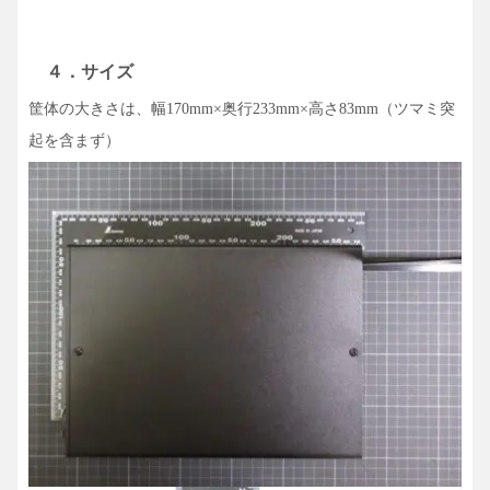
４．サイズ
筐体の大きさは、幅
奥行
高さ
（ツマミ突
170mm×
233mm×
83mm
起を含まず）