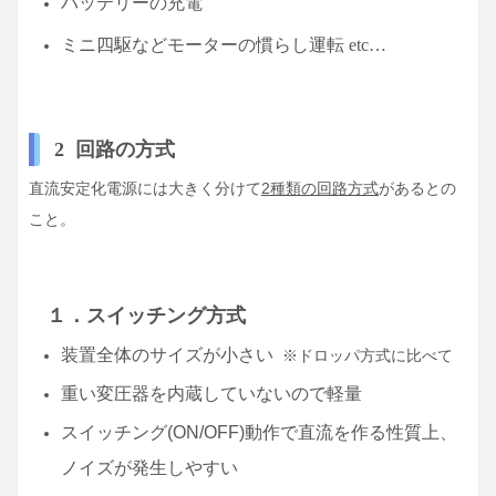
バッテリーの充電
ミニ四駆などモーターの慣らし運転 etc…
2 回路の方式
直流安定化電源には大きく分けて
2種類の回路方式
があるとの
こと。
１．スイッチング方式
装置全体のサイズが小さい
※ドロッパ方式に比べて
重い変圧器を内蔵していないので軽量
スイッチング(ON/OFF)動作で直流を作る性質上、
ノイズが発生しやすい