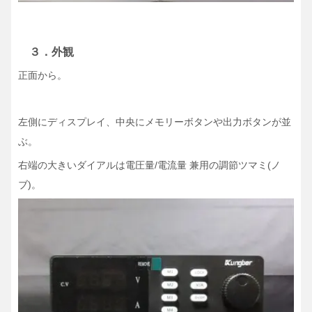
３．外観
正面から。
左側にディスプレイ、中央にメモリーボタンや出力ボタンが並
ぶ。
右端の大きいダイアルは電圧量/電流量 兼用の調節ツマミ(ノ
ブ)。