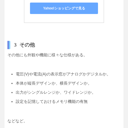
Yahoo!ショッピングで見る
3 その他
その他にも外観や機能に様々な仕様がある。
電圧(V)や電流(A)の表示窓が
か
か。
アナログ
デジタル
本体が
デザインか、
デザインか。
縦長
横長
出力が
か、
か。
シングルレンジ
ワイドレンジ
設定を記憶しておける
の有無
メモリ機能
などなど。