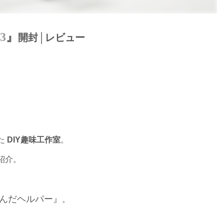
93
』
開封│レビュー
た
DIY趣味工作室
。
紹介。
んだヘルパー』
。