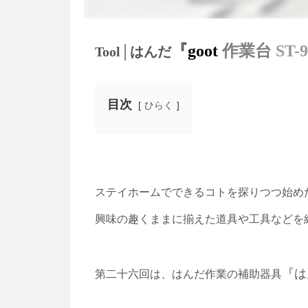
『
goot
作業
台
ST-
Tool│はんだ
目次
ひらく
ステイホームでできるコトを探りつつ始め
興味の趣くままに揃えた道具や工具などを
『は
第二十六回は、はんだ作業の補助器具