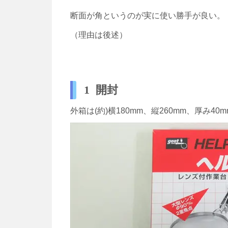
断面が角というのが実に使い勝手が良い。
（理由は後述）
1 開封
外箱は(約)横180mm、縦260mm、厚み40