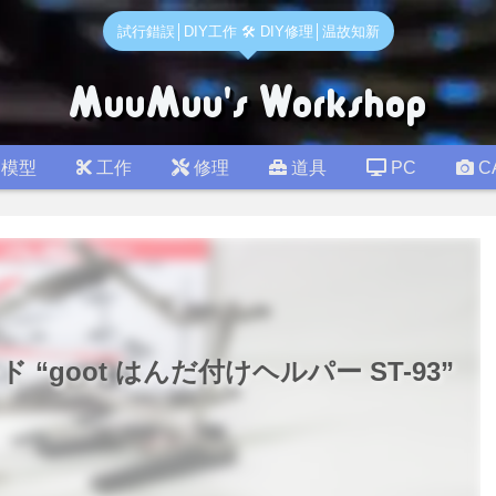
試行錯誤│DIY工作 🛠 DIY修理│温故知新
模型
工作
修理
道具
PC
C
 “goot はんだ付けヘルパー ST-93”