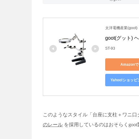
太洋電機産業(goot)
goot(グット)
ST-93
Amazon
Yahoo!ショッ
このようなスタイル「台座に支柱＋ワニ口
のレール
を採用しているのはおそらく
goot