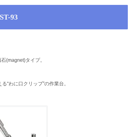
T-93
石(magnet)タイプ。
る“わに口クリップ”の作業台。