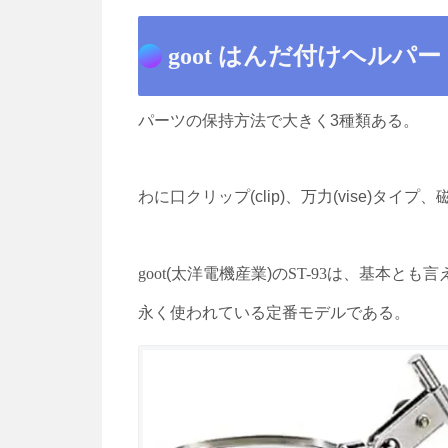
goot はんだ付けヘルパー S
パーツの保持方法で大きく3種類ある。
わに口クリップ(clip)、万力(vise)タイプ、磁
goot
(太洋電機産業)の
ST-93
は、基本とも言え
永く使われている定番モデルである。