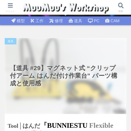
試行錯誤│DIY工作 🛠 DIY修理│温故知新
メニュー
検索
模型
工作
修理
道具
PC
CAM
道具
【道具 #29】マグネット式 “クリップ
付アーム はんだ付け作業台” パーツ構
成と使用感
『
BUNNIESTU
Flexible
Tool│はんだ