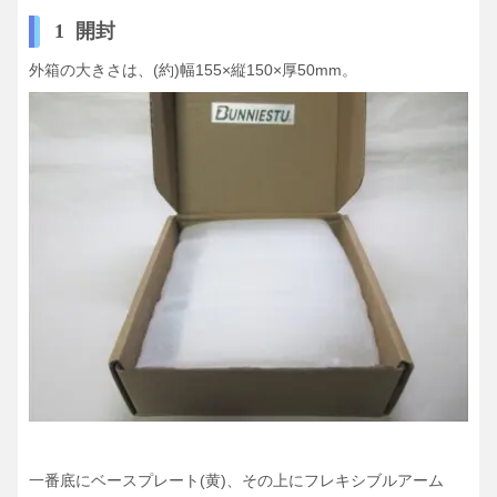
1 開封
外箱の大きさは、(約)幅155×縦150×厚50mm。
一番底にベースプレート(黄)、その上にフレキシブルアーム