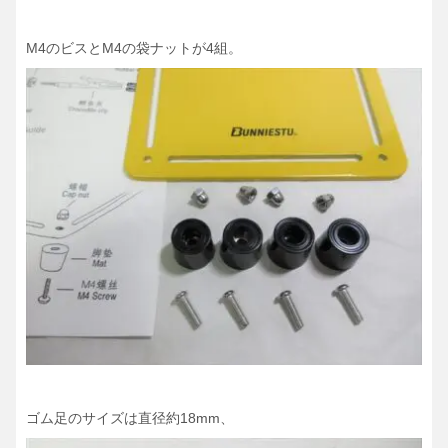
M4のビスとM4の袋ナットが4組。
ゴム足のサイズは直径約18mm、