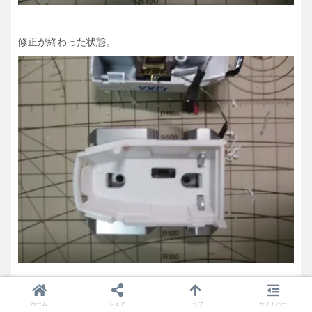
修正が終わった状態。
ぴったりサイズでスイッチが収められた。
ホーム
シェア
トップ
サイドバー