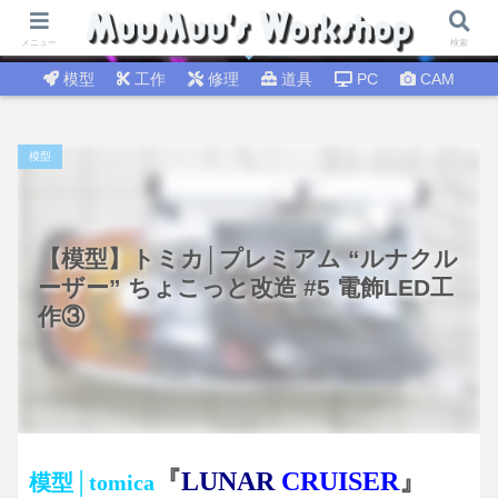
試行錯誤│DIY工作 🛠 DIY修理│温故知新
メニュー
検索
模型
工作
修理
道具
PC
CAM
模型
【模型】トミカ│プレミアム “ルナクル
ーザー” ちょこっと改造 #5 電飾LED工
作③
『
LUNAR
CRUISER
』
模型│tomica