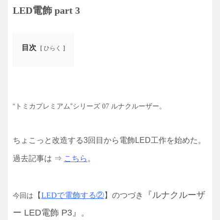
LED
電飾 part
3
目次
ひらく
“トミカプレミアム”シリーズ
07 ルナクルーザー。
ちょこっと改造する3回目から電飾LED工作を始めた。
過去記事は ⇒
こちら
。
『ルナクルーザ
【
LEDで電飾する②
】のつづき
今回は
ー LED電飾 P3』
。